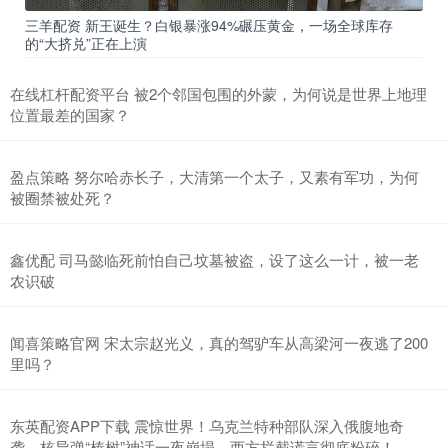
三羊配资 新王诞生？白银暴涨94%碾压黄金，一场全球库存
的“大挤兑”正在上演
在线杠杆配资平台 被2个邻国包围的外蒙，为何说是世界上地理
位置最差的国家？
盈点策略 努尔哈赤长子，大清第一个太子，又素有军功，为何
被圈禁被处死？
鑫优配 司马懿临死前怕自己坟墓被盗，设了这么一计，被一老
农识破
闻喜策略官网 宋太宗赵光义，真的驾驴车从高梁河一夜逃了200
里吗？
东英配资APP下载 震惊世界！乌克兰特种部队深入俄腹地奇
袭，核导弹“榛树”神话一夜崩塌，西方拦截谎言彻底粉碎！